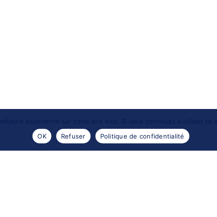
eilleure expérience sur notre site web. Si vous continuez à utiliser ce
OK
Refuser
Politique de confidentialité
- 2016 -
Les portraits de Meduse
. Reproductions des images
Design by
Encre sauvage