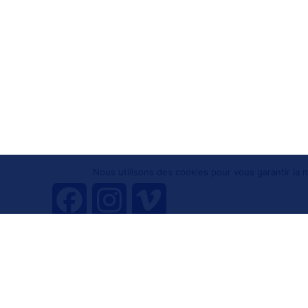
Nous utilisons des cookies pour vous garantir la m
F
I
V
a
n
i
Tous droits réservés 
c
s
m
e
t
e