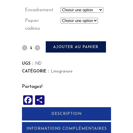
Encadrement
Papier
cadeau
Hymne
AJOUTER AU PANIER
à
UGS :
ND
la
CATÉGORIE :
Linogravure
Lune
Partagez!
quantity
Facebook
Partager
DESCRIPTION
INFORMATIONS COMPLÉMENTAIRES