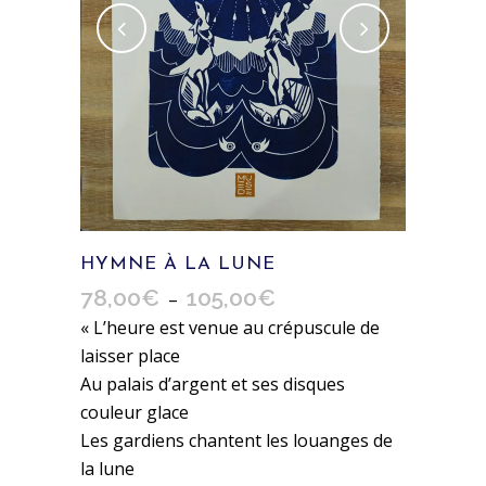
HYMNE À LA LUNE
78,00
€
105,00
€
Plage
–
de
« L’heure est venue au crépuscule de
prix :
laisser place
78,00€
Au palais d’argent et ses disques
à
couleur glace
105,00€
Les gardiens chantent les louanges de
la lune