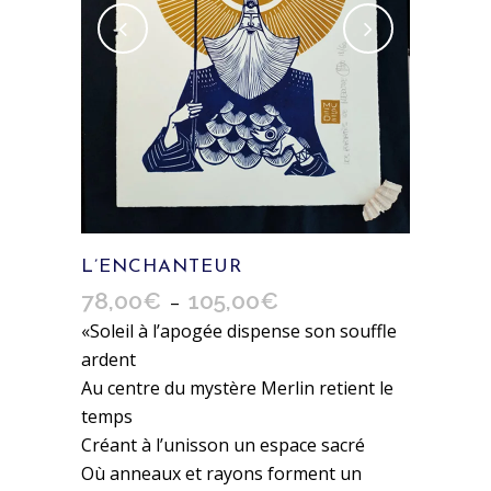
L’ENCHANTEUR
78,00
€
105,00
€
Plage
–
de
«Soleil à l’apogée dispense son souffle
prix :
ardent
78,00€
Au centre du mystère Merlin retient le
à
temps
105,00€
Créant à l’unisson un espace sacré
Où anneaux et rayons forment un