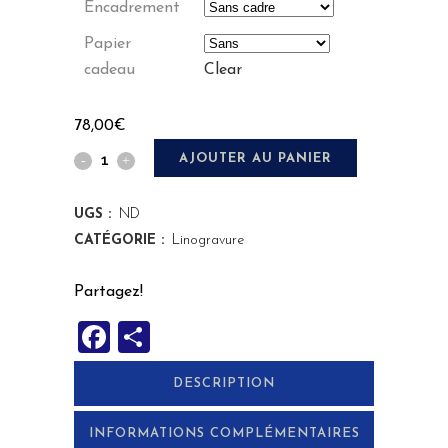
Encadrement
Papier
cadeau
Clear
78,00
€
L'Enchanteur
AJOUTER AU PANIER
quantity
UGS :
ND
CATÉGORIE :
Linogravure
Partagez!
Facebook
Partager
DESCRIPTION
INFORMATIONS COMPLÉMENTAIRES