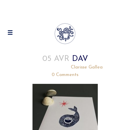
05 AVR
DAV
Posted at 20:12h
in
by
Clarisse Gallea
0 Comments