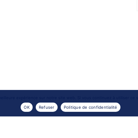
eilleure expérience sur notre site web. Si vous continuez à utiliser ce
OK
Refuser
Politique de confidentialité
- 2016 -
Les portraits de Meduse
. Reproductions des images
Design by
Encre sauvage