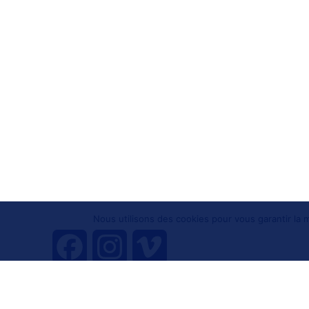
Nous utilisons des cookies pour vous garantir la m
F
I
V
a
n
i
Tous droits réservés 