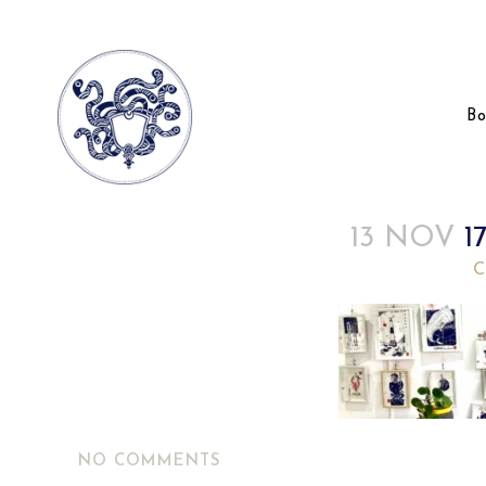
Bo
13 NOV
17
Posted at 22:34h
in
by
C
NO COMMENTS