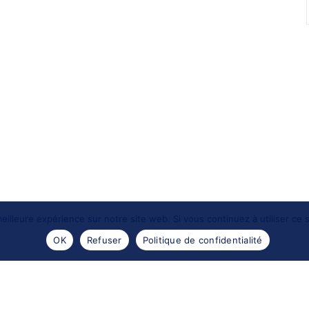
eilleure expérience sur notre site web. Si vous continuez à utiliser ce
OK
Refuser
Politique de confidentialité
- 2016 -
Les portraits de Meduse
. Reproductions des images
Design by
Encre sauvage