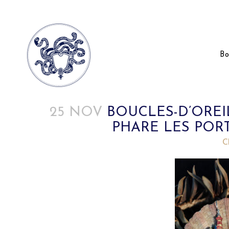
Bo
25 NOV
BOUCLES-D’OREI
PHARE LES POR
Posted at 19:55h
in
by
C