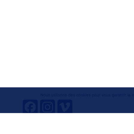
Nous utilisons des cookies pour vous garantir la m
F
I
V
a
n
i
Tous droits réservés 