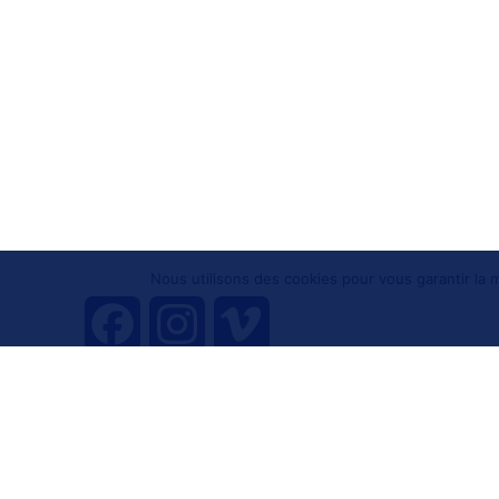
Nous utilisons des cookies pour vous garantir la m
F
I
V
a
n
i
Tous droits réservés 
c
s
m
e
t
e