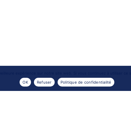
eilleure expérience sur notre site web. Si vous continuez à utiliser ce
OK
Refuser
Politique de confidentialité
- 2016 -
Les portraits de Meduse
. Reproductions des images
Design by
Encre sauvage