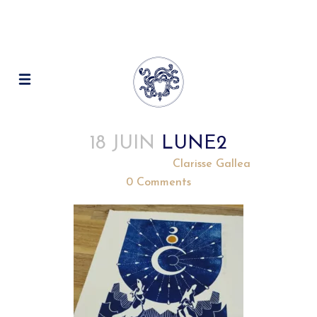
18 JUIN
LUNE2
Posted at 12:02h
in
by
Clarisse Gallea
0 Comments