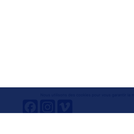
Nous utilisons des cookies pour vous garantir la m
F
I
V
a
n
i
Tous droits réservés 