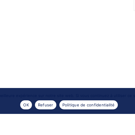
eilleure expérience sur notre site web. Si vous continuez à utiliser ce
OK
Refuser
Politique de confidentialité
- 2016 -
Les portraits de Meduse
. Reproductions des images
Design by
Encre sauvage