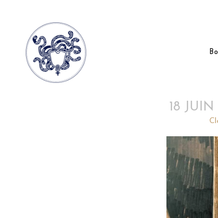
Bo
18 JUIN
Posted at 11:17h
in
by
Cl