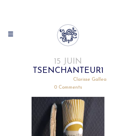
15 JUIN
TSENCHANTEUR1
Posted at 17:19h
in
by
Clarisse Gallea
0 Comments