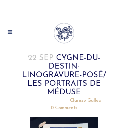
22 SEP
CYGNE-DU-
DESTIN-
LINOGRAVURE-POSÉ/
LES PORTRAITS DE
MÉDUSE
Posted at 22:27h
in
by
Clarisse Gallea
0 Comments