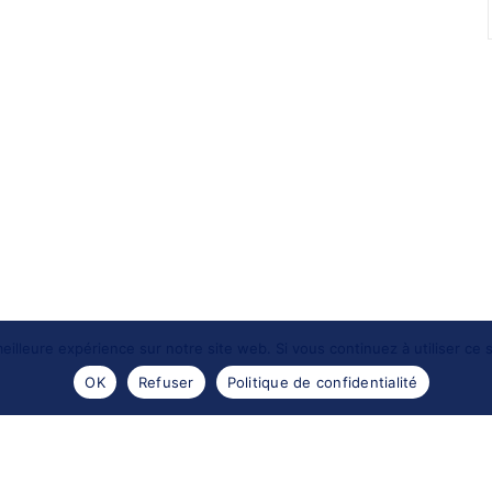
eilleure expérience sur notre site web. Si vous continuez à utiliser ce
OK
Refuser
Politique de confidentialité
- 2016 -
Les portraits de Meduse
. Reproductions des images
Design by
Encre sauvage