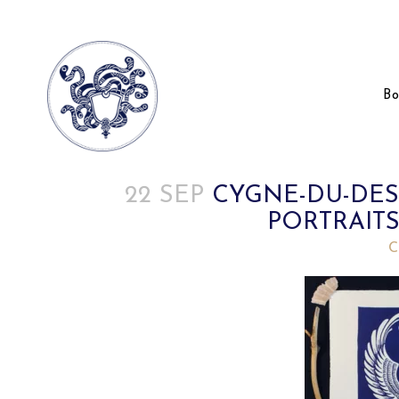
Bo
22 SEP
CYGNE-DU-DEST
PORTRAIT
Posted at 22:27h
in
by
C