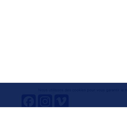
Nous utilisons des cookies pour vous garantir la m
F
I
V
a
n
i
Tous droits réservés 