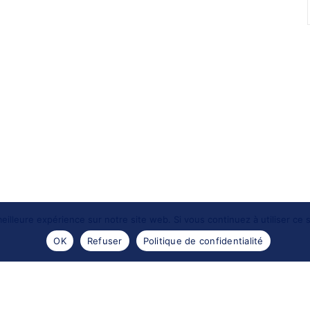
eilleure expérience sur notre site web. Si vous continuez à utiliser ce
OK
Refuser
Politique de confidentialité
- 2016 -
Les portraits de Meduse
. Reproductions des images
Design by
Encre sauvage