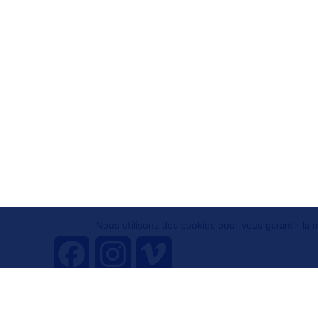
Nous utilisons des cookies pour vous garantir la m
F
I
V
a
n
i
Tous droits réservés 