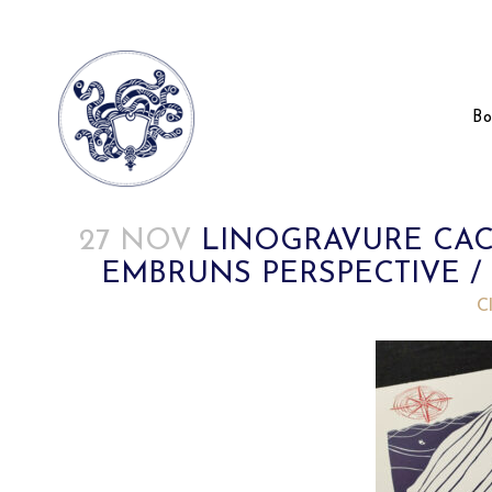
Bo
27 NOV
LINOGRAVURE CAC
EMBRUNS PERSPECTIVE /
Posted at 17:38h
in
by
C