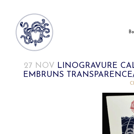
Bo
27 NOV
LINOGRAVURE CA
EMBRUNS TRANSPARENCE/
Posted at 17:34h
in
by
C