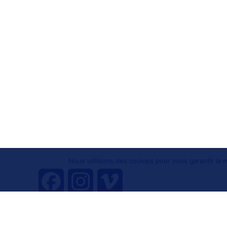
Nous utilisons des cookies pour vous garantir la m
F
I
V
a
n
i
Tous droits réservés 