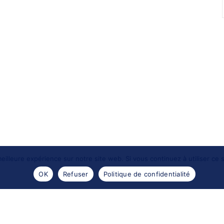
eilleure expérience sur notre site web. Si vous continuez à utiliser ce
OK
Refuser
Politique de confidentialité
- 2016 -
Les portraits de Meduse
. Reproductions des images
Design by
Encre sauvage