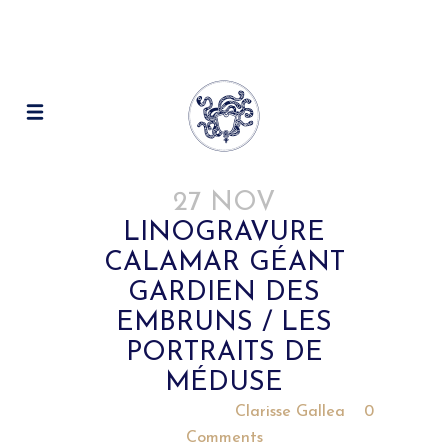
27 NOV
LINOGRAVURE
CALAMAR GÉANT
GARDIEN DES
EMBRUNS / LES
PORTRAITS DE
MÉDUSE
Posted at 17:31h
in
by
Clarisse Gallea
0
Comments