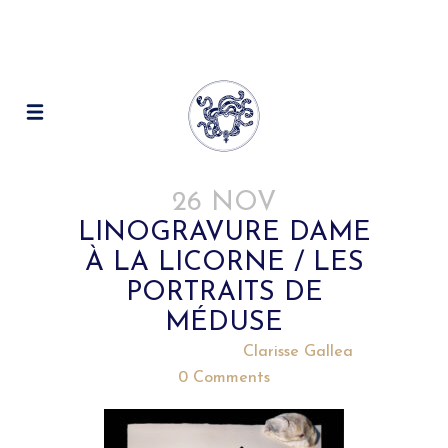
26 NOV
LINOGRAVURE DAME
À LA LICORNE / LES
PORTRAITS DE
MÉDUSE
Posted at 18:47h
in
by
Clarisse Gallea
0 Comments