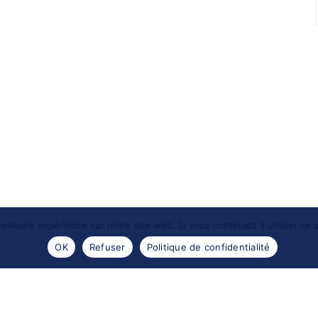
eilleure expérience sur notre site web. Si vous continuez à utiliser ce
OK
Refuser
Politique de confidentialité
- 2016 -
Les portraits de Meduse
. Reproductions des images
Design by
Encre sauvage