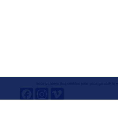
Nous utilisons des cookies pour vous garantir la m
F
I
V
a
n
i
Tous droits réservés 