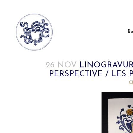
Bo
26 NOV
LINOGRAVUR
PERSPECTIVE / LES
Posted at 18:47h
in
by
C