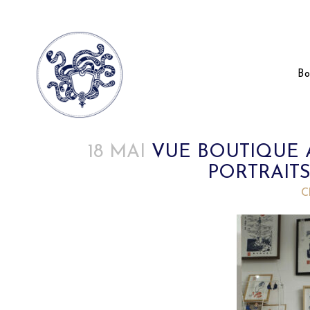
Bo
18 MAI
VUE BOUTIQUE A
PORTRAIT
Posted at 19:48h
in
by
C