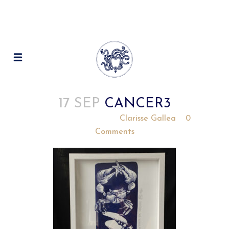
17 SEP
CANCER3
Posted at 17:11h
in
by
Clarisse Gallea
0
Comments