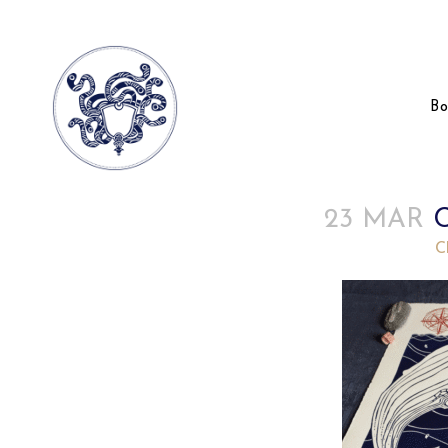
Bo
23 MAR
C
Posted at 14:42h
in
by
C