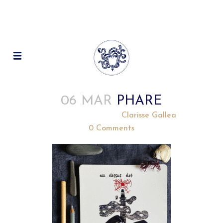
06 MAR
PHARE
Posted at 19:08h
in
by
Clarisse Gallea
0 Comments