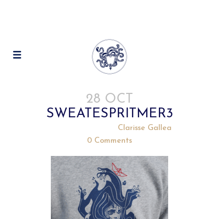
28 OCT
SWEATESPRITMER3
Posted at 15:51h
in
by
Clarisse Gallea
0 Comments