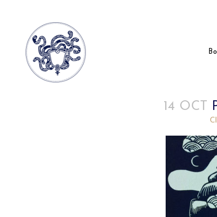
Bo
14 OCT
P
Posted at 11:20h
in
by
C