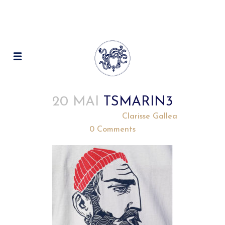
20 MAI
TSMARIN3
Posted at 12:28h
in
by
Clarisse Gallea
0 Comments