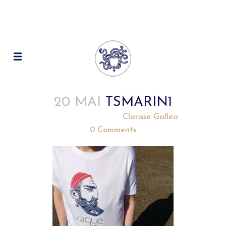
20 MAI
TSMARIN1
Posted at 12:28h
in
by
Clarisse Gallea
0 Comments