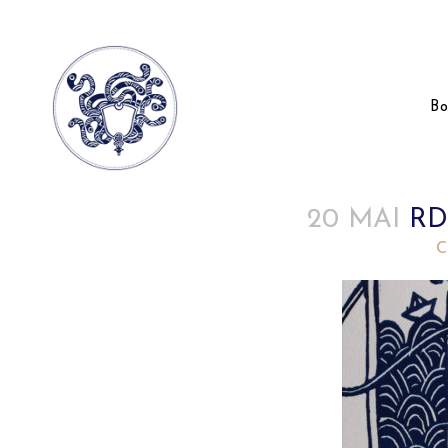
Bo
20 MAI
RD
Posted at 10:40h
in
by
C