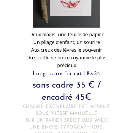
Deux mains, une feuille de papier
Un pliage d’enfant, un sourire
Aux creux des lèvres le souvenir
Du souffle de notre royaume le plus
précieux
linogravure format 18×24
sans cadre 35 € /
encadré 45€
CHAQUE EXEMPLAIRE EST IMPRIMÉ
SOUS PRESSE MANUELLE
SUR UN PAPIER SPÉCIFIQUE AVEC
UNE ENCRE TYPOGRAPHIQUE.