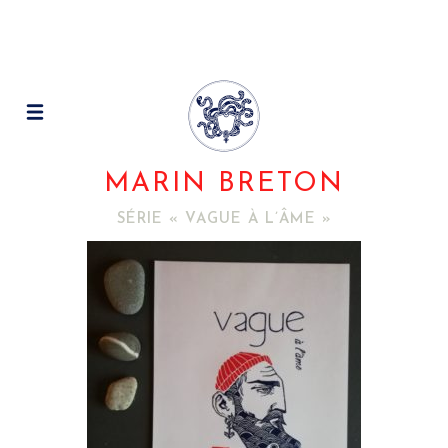
MARIN BRETON
SÉRIE « VAGUE À L’ÂME »