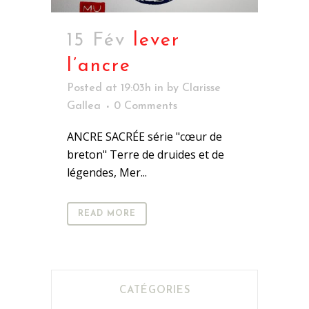
15 Fév
lever
l’ancre
Posted at 19:03h
in
by
Clarisse
Gallea
0 Comments
ANCRE SACRÉE série "cœur de
breton" Terre de druides et de
légendes, Mer...
READ MORE
CATÉGORIES