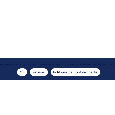
eilleure expérience sur notre site web. Si vous continuez à utiliser ce
OK
Refuser
Politique de confidentialité
- 2016 -
Les portraits de Meduse
. Reproductions des images
Design by
Encre sauvage