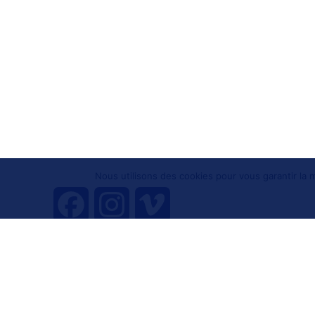
Nous utilisons des cookies pour vous garantir la m
F
I
V
a
n
i
Tous droits réservés 
c
s
m
e
t
e