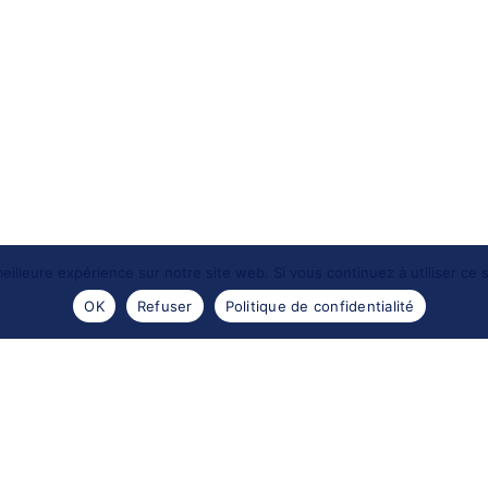
eilleure expérience sur notre site web. Si vous continuez à utiliser ce
OK
Refuser
Politique de confidentialité
- 2016 -
Les portraits de Meduse
. Reproductions des images
Design by
Encre sauvage