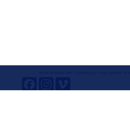
Nous utilisons des cookies pour vous garantir la m
F
I
V
a
n
i
Tous droits réservés 
c
s
m
e
t
e