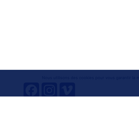
Nous utilisons des cookies pour vous garantir la m
F
I
V
a
n
i
Tous droits réservés 
c
s
m
e
t
e