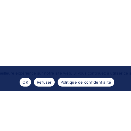
eilleure expérience sur notre site web. Si vous continuez à utiliser ce
OK
Refuser
Politique de confidentialité
- 2016 -
Les portraits de Meduse
. Reproductions des images
Design by
Encre sauvage